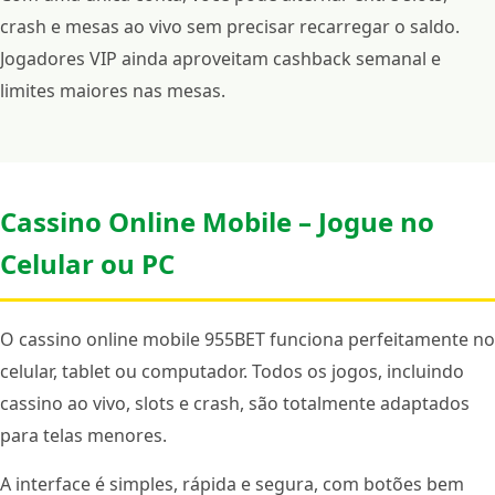
crash e mesas ao vivo sem precisar recarregar o saldo.
Jogadores VIP ainda aproveitam cashback semanal e
limites maiores nas mesas.
Cassino Online Mobile – Jogue no
Celular ou PC
O cassino online mobile 955BET funciona perfeitamente no
celular, tablet ou computador. Todos os jogos, incluindo
cassino ao vivo, slots e crash, são totalmente adaptados
para telas menores.
A interface é simples, rápida e segura, com botões bem