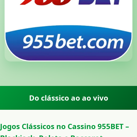
Do clássico ao ao vivo
Jogos Clássicos no Cassino 955BET –